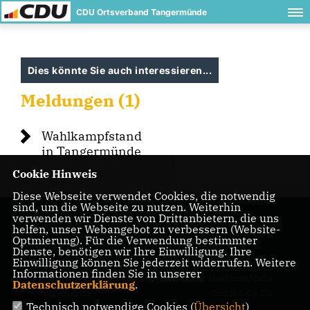
CDU Ortsverband Tangermünde
Dies könnte Sie auch interessieren...
Meldungen (1)
Wahlkampfstand
in Tangermünde
Cookie Hinweis
Diese Webseite verwendet Cookies, die notwendig
sind, um die Webseite zu nutzen. Weiterhin
verwenden wir Dienste von Drittanbietern, die uns
helfen, unser Webangebot zu verbessern (Website-
Optmierung). Für die Verwendung bestimmter
Dienste, benötigen wir Ihre Einwilligung. Ihre
Einwilligung können Sie jederzeit widerrufen. Weitere
IMPRESSUM
DATENSCHUTZ
KONTAKT
Informationen finden Sie in unserer
© 2026 CDU Ortsverband
Realisation: Sharkness Media
Datenschutzerklärung
.
Tangermünde
GmbH & Co. KG
Technisch notwendige Cookies (
Übersicht
)
Alle Rechte vorbehalten.