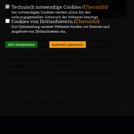
Technisch notwendige Cookies (
Übersicht
)
Die notwendigen Cookies werden allein für den
ordnungsgemäßen Gebrauch der Webseite benötigt.
Cookies von Drittanbietern (
Übersicht
)
Zur Optimierung unserer Webseite binden wir Dienste und
Angebote von Drittanbietern ein.
Die Bürgermeisterkandidaten Herr Björn Malycha und Herr
Alle akzeptieren
Auswahl speichern
Steffen Schilm stellten sich den Mitgliedern des CDU-
Ortsverbandes Tangermünde vor. Nach ihren
Ausführungen bzw. Vorstellungen wurde einstimmig
beschlossen, Herrn Steffen Schilm bei der
Bürgermeisterwahl in Tangermünde zu unterstützen.
23.02.2022, 09:42 Uhr