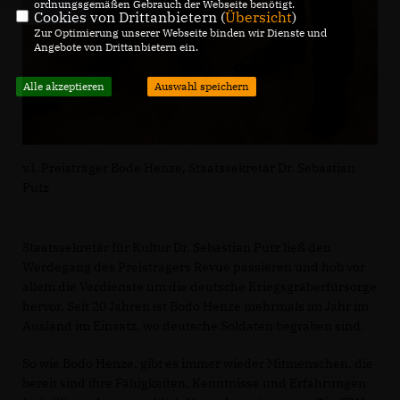
ordnungsgemäßen Gebrauch der Webseite benötigt.
Cookies von Drittanbietern (
Übersicht
)
Zur Optimierung unserer Webseite binden wir Dienste und
Angebote von Drittanbietern ein.
Alle akzeptieren
Auswahl speichern
v.l. Preisträger Bode Henze, Staatssekretär Dr. Sebastian
Putz
Staatssekretär für Kultur Dr. Sebastian Putz ließ den
Werdegang des Preisträgers Revue passieren und hob vor
allem die Verdienste um die deutsche Kriegsgräberfürsorge
hervor. Seit 20 Jahren ist Bodo Henze mehrmals im Jahr im
Ausland im Einsatz, wo deutsche Soldaten begraben sind.
So wie Bodo Henze, gibt es immer wieder Mitmenschen, die
bereit sind ihre Fähigkeiten, Kenntnisse und Erfahrungen