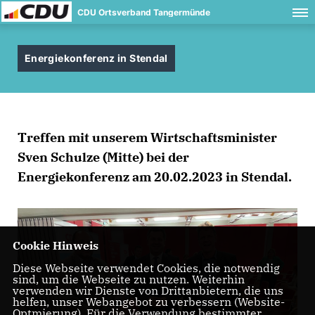
CDU Ortsverband Tangermünde
Energiekonferenz in Stendal
Treffen mit unserem Wirtschaftsminister
Sven Schulze (Mitte) bei der
Energiekonferenz am 20.02.2023 in Stendal.
Cookie Hinweis
Diese Webseite verwendet Cookies, die notwendig
sind, um die Webseite zu nutzen. Weiterhin
verwenden wir Dienste von Drittanbietern, die uns
helfen, unser Webangebot zu verbessern (Website-
Optmierung). Für die Verwendung bestimmter