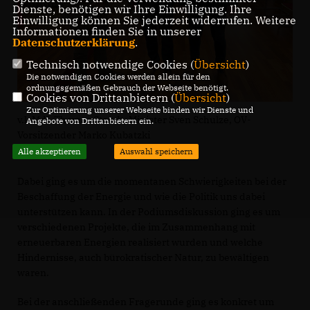
Dienste, benötigen wir Ihre Einwilligung. Ihre
Einwilligung können Sie jederzeit widerrufen. Weitere
Informationen finden Sie in unserer
Datenschutzerklärung
.
Technisch notwendige Cookies (
Übersicht
)
Die notwendigen Cookies werden allein für den
ordnungsgemäßen Gebrauch der Webseite benötigt.
Cookies von Drittanbietern (
Übersicht
)
Zur Optimierung unserer Webseite binden wir Dienste und
v.l. MdL Thomas Staudt, Minister Sven Schulze, OV-
Angebote von Drittanbietern ein.
Vorsitzender Marko Kubatzki
Alle akzeptieren
Auswahl speichern
Dabei ging es um die momentanen Schwierigkeiten bei der
Beschaffung der Energie und wie die Politik uns dabei
unterstützen kann. In der Podiumsdiskussion ging es um
verschiedenen Projekte, die im Zusammenhang mit
erneuerbaren Energien realisiert wurden und welche
Hindernisse, auch bürokratischer Natur, zu bewältigen
waren.
Bei der anschließenden Fragerunde ging es konkret um