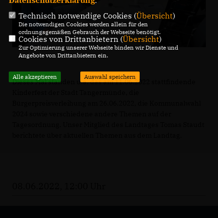
Technisch notwendige Cookies (
Übersicht
)
Die notwendigen Cookies werden allein für den
ordnungsgemäßen Gebrauch der Webseite benötigt.
Cookies von Drittanbietern (
Übersicht
)
Zur Optimierung unserer Webseite binden wir Dienste und
Angebote von Drittanbietern ein.
Alle akzeptieren
Auswahl speichern
Dieses Mal standen u.a. das am 11.06.2022 stattfindende
Kinderfest der Stadt Tangermünde, die
Bürgerpreisverleihung am 26.06.2022, die Kommunalwahl
2024 sowie verschiedene andere Themen auf der
Tagesordnung. Unser Mitglied des Landtages Tomas Staudt
berichtete über aktuellen Themen aus dem Landtag.
08.06.2022, 12:00 Uhr